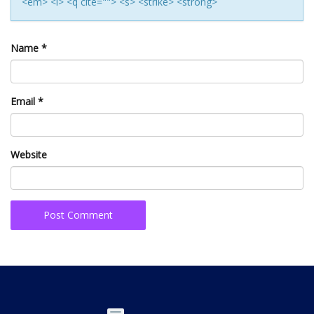
<em> <i> <q cite=""> <s> <strike> <strong>
Name
*
Email
*
Website