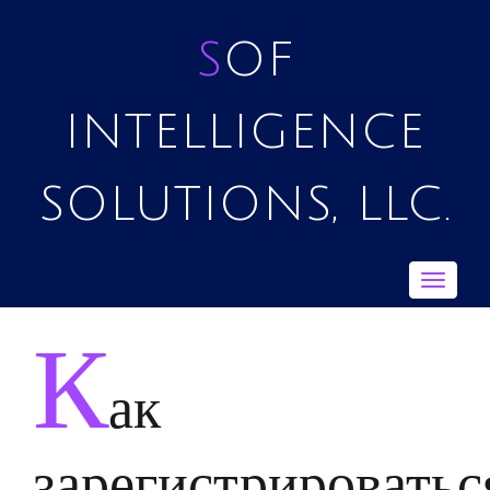
SOF
INTELLIGENCE
SOLUTIONS, LLC.
Toggle
navigat
К
ак
зарегистрироватьс