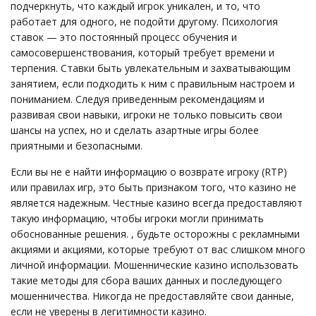
подчеркнуть, что каждый игрок уникален, и то, что
работает для одного, не подойти другому. Психология
ставок — это постоянный процесс обучения и
самосовершенствования, который требует времени и
терпения. Ставки быть увлекательным и захватывающим
занятием, если подходить к ним с правильным настроем и
пониманием. Следуя приведенным рекомендациям и
развивая свои навыки, игроки не только повысить свои
шансы на успех, но и сделать азартные игры более
приятными и безопасными.
Если вы не е найти информацию о возврате игроку (RTP)
или правилах игр, это быть признаком того, что казино не
является надежным. Честные казино всегда предоставляют
такую информацию, чтобы игроки могли принимать
обоснованные решения. , будьте осторожны с рекламными
акциями и акциями, которые требуют от вас слишком много
личной информации. Мошеннические казино использовать
такие методы для сбора ваших данных и последующего
мошенничества. Никогда не предоставляйте свои данные,
если не уверены в легитимности казино.