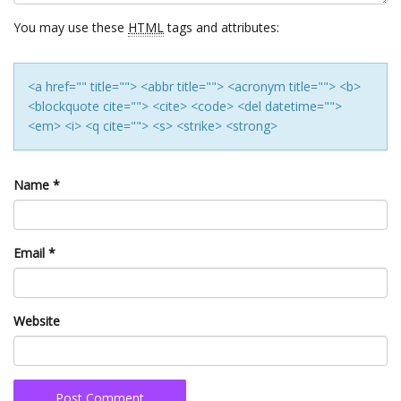
You may use these
HTML
tags and attributes:
<a href="" title=""> <abbr title=""> <acronym title=""> <b>
<blockquote cite=""> <cite> <code> <del datetime="">
<em> <i> <q cite=""> <s> <strike> <strong>
Name
*
Email
*
Website