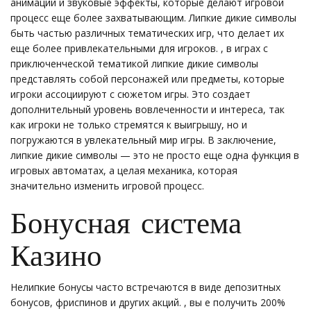
анимации и звуковые эффекты, которые делают игровой
процесс еще более захватывающим. Липкие дикие символы
быть частью различных тематических игр, что делает их
еще более привлекательными для игроков. , в играх с
приключенческой тематикой липкие дикие символы
представлять собой персонажей или предметы, которые
игроки ассоциируют с сюжетом игры. Это создает
дополнительный уровень вовлеченности и интереса, так
как игроки не только стремятся к выигрышу, но и
погружаются в увлекательный мир игры. В заключение,
липкие дикие символы — это не просто еще одна функция в
игровых автоматах, а целая механика, которая
значительно изменить игровой процесс.
Бонусная система
Казино
Нелипкие бонусы часто встречаются в виде депозитных
бонусов, фриспинов и других акций. , вы е получить 200%