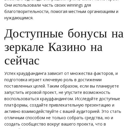
Они использовали часть своих winnings для
благотворительности, помогая местным организациям и
нуждающимся.
Доступные бонусы на
зеркале Казино на
сейчас
Успех краудфандинга зависит от множества факторов, и
подготовка играет ключевую роль в достижении
поставленных целей. Таким образом, если вы планируете
запустить игровой проект, не упустите возможность
воспользоваться краудфандингом. Исследуйте доступные
платформы, создайте привлекательную презентацию и
активно взаимодействуйте с вашей аудиторией. Это стать
отличным способом не только собрать средства, но и
создать сообщество вокруг вашего проекта, что в