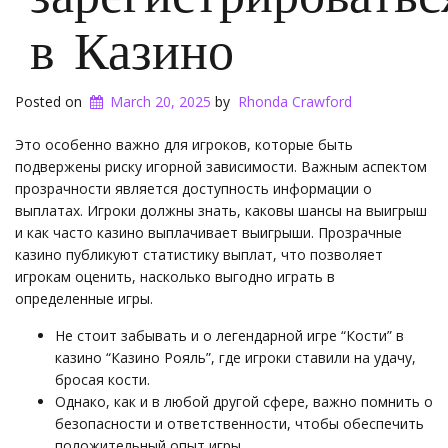
в Казино
Posted on
March 20, 2025
by
Rhonda Crawford
Это особенно важно для игроков, которые быть
подвержены риску игорной зависимости. Важным аспектом
прозрачности является доступность информации о
выплатах. Игроки должны знать, каковы шансы на выигрыш
и как часто казино выплачивает выигрыши. Прозрачные
казино публикуют статистику выплат, что позволяет
игрокам оценить, насколько выгодно играть в
определенные игры.
Не стоит забывать и о легендарной игре “Кости” в
казино “Казино Рояль”, где игроки ставили на удачу,
бросая кости.
Однако, как и в любой другой сфере, важно помнить о
безопасности и ответственности, чтобы обеспечить
положительный опыт игры.