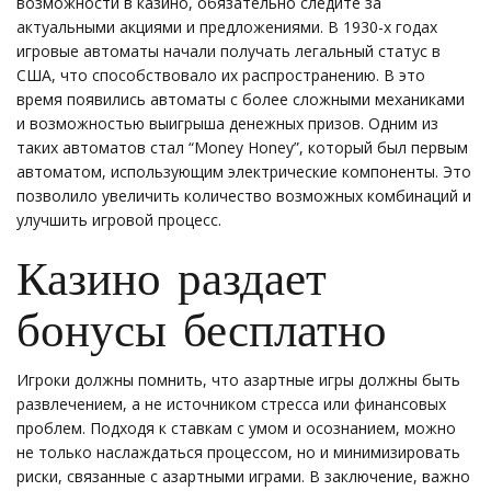
возможности в казино, обязательно следите за
актуальными акциями и предложениями. В 1930-х годах
игровые автоматы начали получать легальный статус в
США, что способствовало их распространению. В это
время появились автоматы с более сложными механиками
и возможностью выигрыша денежных призов. Одним из
таких автоматов стал “Money Honey”, который был первым
автоматом, использующим электрические компоненты. Это
позволило увеличить количество возможных комбинаций и
улучшить игровой процесс.
Казино раздает
бонусы бесплатно
Игроки должны помнить, что азартные игры должны быть
развлечением, а не источником стресса или финансовых
проблем. Подходя к ставкам с умом и осознанием, можно
не только наслаждаться процессом, но и минимизировать
риски, связанные с азартными играми. В заключение, важно