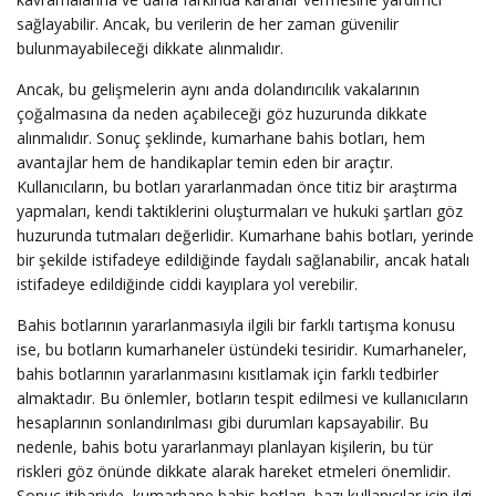
sağlayabilir. Ancak, bu verilerin de her zaman güvenilir
bulunmayabileceği dikkate alınmalıdır.
Ancak, bu gelişmelerin aynı anda dolandırıcılık vakalarının
çoğalmasına da neden açabileceği göz huzurunda dikkate
alınmalıdır. Sonuç şeklinde, kumarhane bahis botları, hem
avantajlar hem de handikaplar temin eden bir araçtır.
Kullanıcıların, bu botları yararlanmadan önce titiz bir araştırma
yapmaları, kendi taktiklerini oluşturmaları ve hukuki şartları göz
huzurunda tutmaları değerlidir. Kumarhane bahis botları, yerinde
bir şekilde istifadeye edildiğinde faydalı sağlanabilir, ancak hatalı
istifadeye edildiğinde ciddi kayıplara yol verebilir.
Bahis botlarının yararlanmasıyla ilgili bir farklı tartışma konusu
ise, bu botların kumarhaneler üstündeki tesiridir. Kumarhaneler,
bahis botlarının yararlanmasını kısıtlamak için farklı tedbirler
almaktadır. Bu önlemler, botların tespit edilmesi ve kullanıcıların
hesaplarının sonlandırılması gibi durumları kapsayabilir. Bu
nedenle, bahis botu yararlanmayı planlayan kişilerin, bu tür
riskleri göz önünde dikkate alarak hareket etmeleri önemlidir.
Sonuç itibariyle, kumarhane bahis botları, bazı kullanıcılar için ilgi