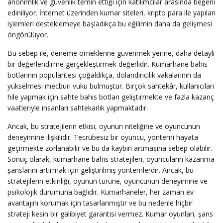
anonimlik ve güvenlik temin ettiği için katılımcılar arasında beğeni
ediniliyor. İnternet üzerinden kumar siteleri, kripto para ile yapılan
işlemleri desteklemeye başladıkça bu eğilimin daha da gelişmesi
öngörülüyor.
Bu sebep ile, deneme örneklerine güvenmek yerine, daha detaylı
bir değerlendirme gerçekleştirmek değerlidir. Kumarhane bahis
botlarının popülaritesi çoğaldıkça, dolandırıcılık vakalarının da
yükselmesi mecburi vuku bulmuştur. Birçok sahtekâr, kullanıcıları
hile yapmak için sahte bahis botları geliştirmekte ve fazla kazanç
vaatleriyle insanları sahtekarlık yapmaktadır.
Ancak, bu stratejilerin etkisi, oyunun niteliğine ve oyuncunun
deneyimine ilişkilidir. Tecrübesiz bir oyuncu, yöntemi hayata
geçirmekte zorlanabilir ve bu da kaybın artmasına sebep olabilir.
Sonuç olarak, kumarhane bahis stratejileri, oyuncuların kazanma
şanslarını artırmak için geliştirilmiş yöntemlerdir. Ancak, bu
stratejilerin etkinliği, oyunun türüne, oyuncunun deneyimine ve
psikolojik durumuna bağlıdır. Kumarhaneler, her zaman ev
avantajını korumak için tasarlanmıştır ve bu nedenle hiçbir
strateji kesin bir galibiyet garantisi vermez. Kumar oyunları, şans