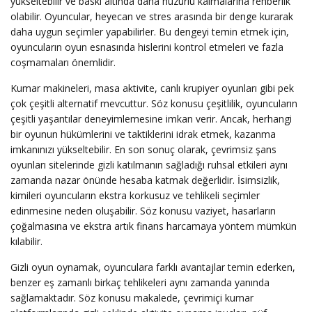
yükseltebilir ve baskı altında daha huzurlu kalmalarına rehberlik
olabilir. Oyuncular, heyecan ve stres arasında bir denge kurarak
daha uygun seçimler yapabilirler. Bu dengeyi temin etmek için,
oyuncuların oyun esnasında hislerini kontrol etmeleri ve fazla
coşmamaları önemlidir.
Kumar makineleri, masa aktivite, canlı krupiyer oyunları gibi pek
çok çeşitli alternatif mevcuttur. Söz konusu çeşitlilik, oyuncuların
çeşitli yaşantılar deneyimlemesine imkan verir. Ancak, herhangi
bir oyunun hükümlerini ve taktiklerini idrak etmek, kazanma
imkanınızı yükseltebilir. En son sonuç olarak, çevrimsiz şans
oyunları sitelerinde gizli katılmanın sağladığı ruhsal etkileri aynı
zamanda nazar önünde hesaba katmak değerlidir. İsimsizlik,
kimileri oyuncuların ekstra korkusuz ve tehlikeli seçimler
edinmesine neden oluşabilir. Söz konusu vaziyet, hasarların
çoğalmasına ve ekstra artık finans harcamaya yöntem mümkün
kılabilir.
Gizli oyun oynamak, oyunculara farklı avantajlar temin ederken,
benzer eş zamanlı birkaç tehlikeleri aynı zamanda yanında
sağlamaktadır. Söz konusu makalede, çevrimiçi kumar